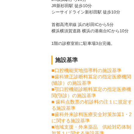
JR新杉田駅 徒歩10分
シーサイドライン新杉田駅 徒歩10分
首都高湾岸線 浜の杉田ICから5分
横浜横須賀道路 横浜の港南台ICから10分
1階の診察室前に駐車場3台完備。
施設基準
■口腔機能実地指導料の施設基準
■歯科矯正診断料算定の指定医療機関
(矯診）の施設基準
■顎口腔機能診断料算定の指定医療機
関(顎診）の施設基準
■ 歯科点数票の初診料の注１に規定す
る施設基準
■歯科外来診料医療安全対策加算1・2
に関する施設基準
■地域支援・外来薬品 供給対応体制
加算１に関する施設基準