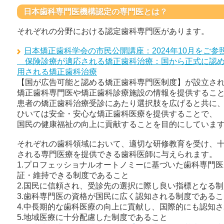
日本歯科専門医機構認定の専門医とは？
それぞれの分野における認定歯科専門医があります。
日本矯正歯科学会の市民公開講座：2024年10月をご参
保険診療が適応される矯正歯科治療：国から正式に認め
用される矯正歯科治療
【国が広告可能と認める矯正歯科専門医制度】が設立さ
矯正歯科専門医や矯正歯科診療施設の情報を提供するこ
患者の矯正歯科治療受診にあたり選択肢を広げると共に
ひいては安全・安心な矯正歯科医療を提供することで、
国民の健康福祉の向上に貢献することを目的にしていま
それぞれの歯科領域において、適切な研修教育を受け、
される専門医療を提供できる歯科医師に与えられます。
1.プロフェッショナルオートノミーに基づいた歯科専門
証・維持できる制度であること
2.国民に信頼され、受診先の選択に際し良い指標となる
3.歯科専門医の資格が国民に広く認知される制度であるこ
4.中長期的な歯科医療の向上に貢献し、国際的にも認知
5.地域医療に十分配慮した制度であること