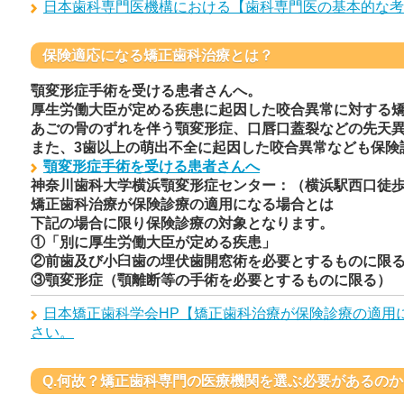
日本歯科専門医機構における【歯科専門医の基本的な考
保険適応になる矯正歯科治療とは？
顎変形症手術を受ける患者さんへ。
厚生労働大臣が定める疾患に起因した咬合異常に対する
あごの骨のずれを伴う顎変形症、口唇口蓋裂などの先天
また、3歯以上の萌出不全に起因した咬合異常なども保険
顎変形症手術を受ける患者さんへ
神奈川歯科大学横浜顎変形症センター：（横浜駅西口徒歩
矯正歯科治療が保険診療の適用になる場合とは
下記の場合に限り保険診療の対象となります。
①「別に厚生労働大臣が定める疾患」
②前歯及び小臼歯の埋伏歯開窓術を必要とするものに限
③顎変形症（顎離断等の手術を必要とするものに限る）
日本矯正歯科学会HP【矯正歯科治療が保険診療の適用
さい。
Q.何故？矯正歯科専門の医療機関を選ぶ必要があるのか