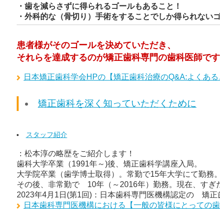
・歯を減らさずに得られるゴールもあること！
・外科的な（骨切り）手術をすることでしか得られない
患者様がそのゴールを決めていただき、
それらを達成するのが矯正歯科専門の歯科医師です
日本矯正歯科学会HPの【矯正歯科治療のQ&A:よくあ
矯正歯科を深く知っていただくために
スタッフ紹介
：松本淳の略歴をご紹介します！
歯科大学卒業（1991年～)後、矯正歯科学講座入局。
大学院卒業（歯学博士取得）。常勤で15年大学にて勤務
その後、非常勤で 10年（～2016年）勤務。現在、す
2023年4月1日(第1回)：日本歯科専門医機構認定の 矯
日本歯科専門医機構における【一般の皆様にとっての歯